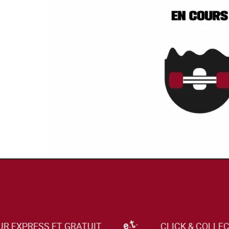
R EXPRESS ET GRATUIT
CLICK & COLLEC