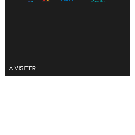
À VISITER
Mon compte
Retour et remboursement
Click & collect
FAQ
CVG et RGPD