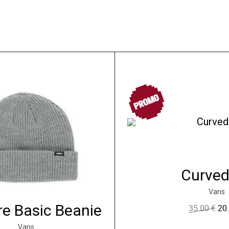
PROMO
Curved 
Vans
re Basic Beanie
35.00
€
20
L
e
Vans