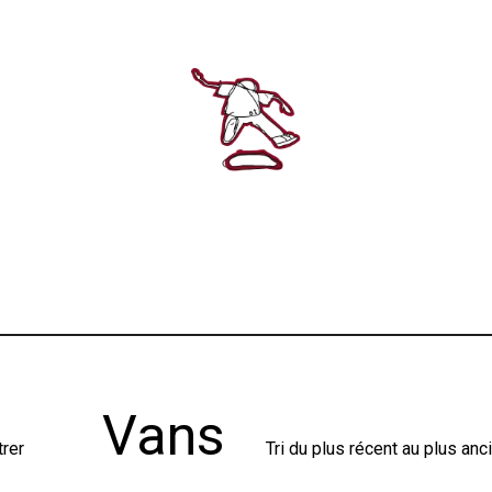
Vans
trer
Tri du plus récent au plus anc