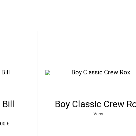
Bill
Boy Classic Crew R
Vans
.00
€
L
e