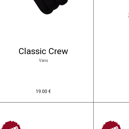
Classic Crew
Vans
19.00
€
C
e
p
PROMO
PROMO
r