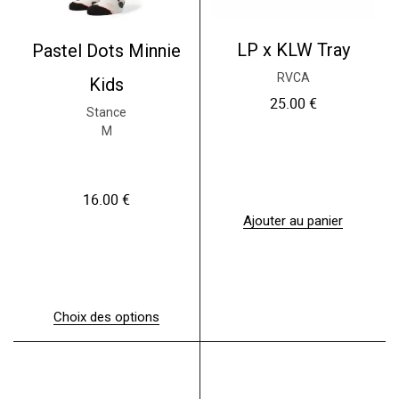
LP x KLW Tray
Pastel Dots Minnie
RVCA
Kids
25.00
€
Stance
M
16.00
€
Ajouter au panier
Choix des options
C
e
p
r
o