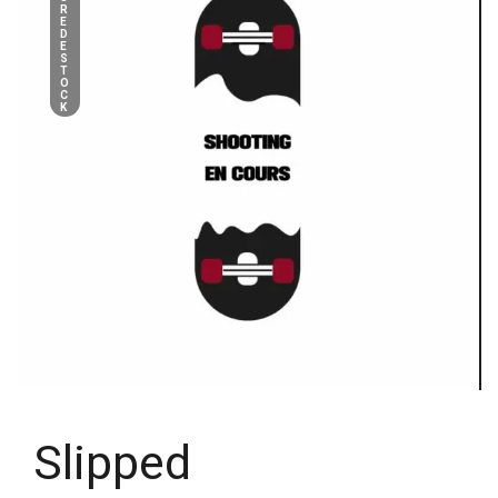
R
E
D
E
S
T
O
C
K
Slipped