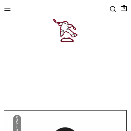
0
R
U
P
T
U