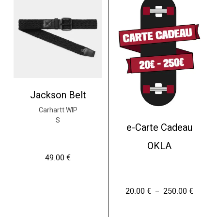
Jackson Belt
Carhartt WIP
S
e-Carte Cadeau
OKLA
49.00
€
20.00
€
250.00
€
P
–
l
a
g