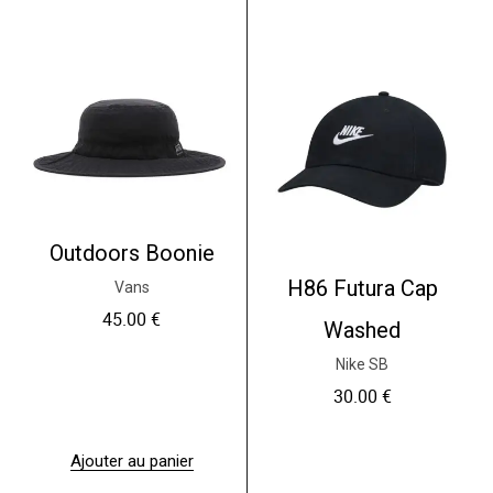
é
s
t
t
a
i
:
t
2
0
:
.
3
0
5
0
.
0
€
0
.
Outdoors Boonie
€
H86 Futura Cap
Vans
.
45.00
€
Washed
Nike SB
30.00
€
Ajouter au panier