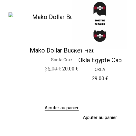
Mako Dollar Bucket Hat
Okla Egypte Cap
Santa Cruz
35.00
€
20.00
€
L
L
OKLA
e
e
29.00
€
p
p
r
r
i
i
x
x
i
a
n
c
Ajouter au panier
i
t
Ajouter au panier
t
u
i
e
a
l
l
e