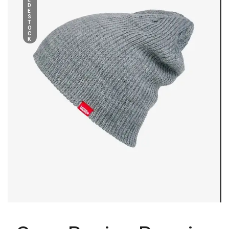
D
E
S
T
O
C
K