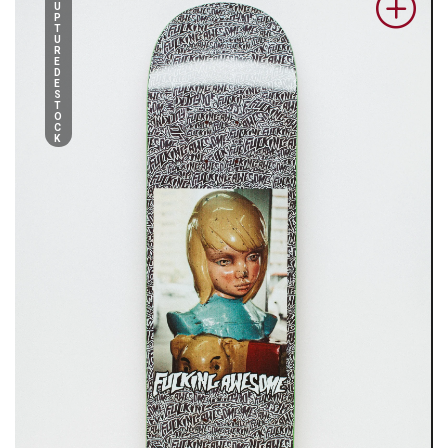
U
P
T
U
R
E
D
E
S
T
O
C
K