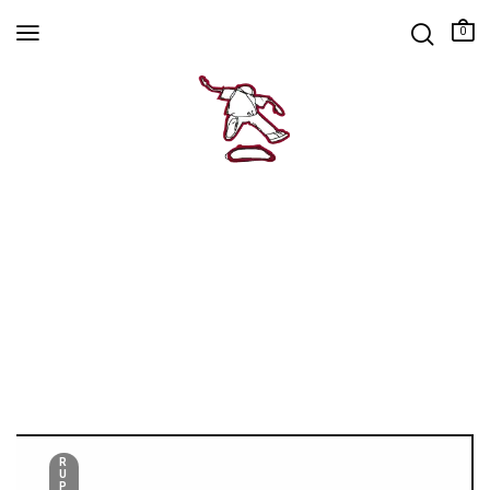
0
R
U
P