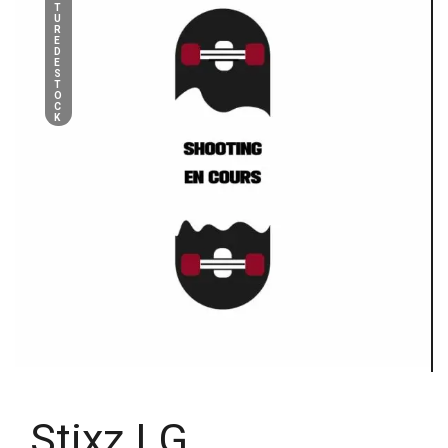
T
U
R
E
D
E
S
T
O
C
K
Stixz LG