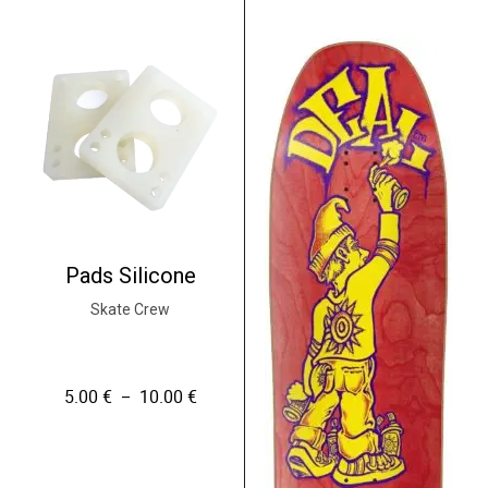
Pads Silicone
Skate Crew
5.00
€
10.00
€
P
–
l
a
g
e