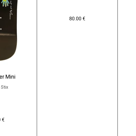
80.00
€
C
er Mini
e
p
 Stix
r
o
d
u
0
€
i
t