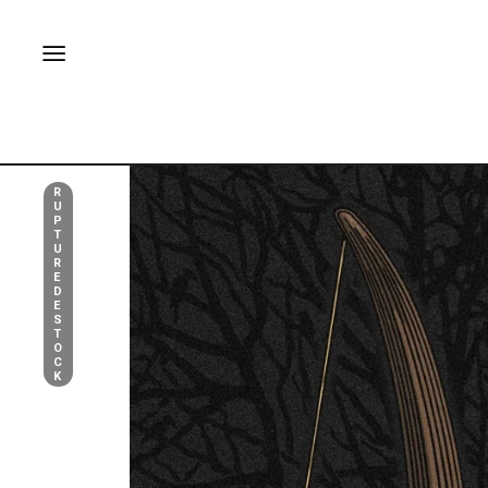
R
U
P
T
U
R
E
D
E
S
T
O
C
K