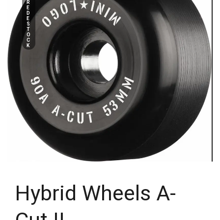
R
E
D
E
S
T
O
C
K
Hybrid Wheels A-