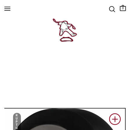
0
R
U
P
T
U