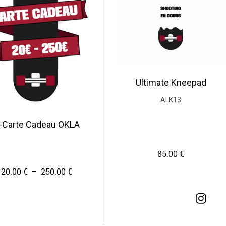
Ultimate Kneepad
ALK13
-Carte Cadeau OKLA
85.00
€
20.00
€
250.00
€
P
–
l
a
g
e
C