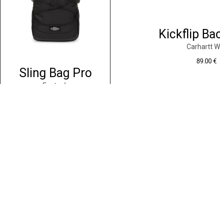
Kickflip B
Carhartt W
89.00
€
Sling Bag Pro
Eastpak
55.00
€
Ajouter au p
Ajouter au panier