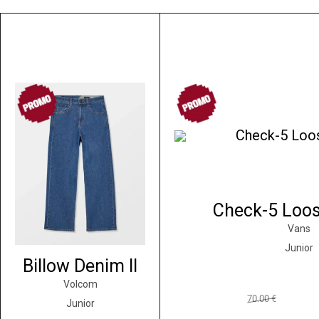
PROM
PROM
O
O
Check-5 Loo
Vans
Junior
Billow Denim II
Volcom
L
L
70.00
€
Junior
e
e